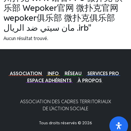
乐部 Wepoker官网 微扑克官网
wepoker俱乐部 微扑克俱乐部
مان سيتي ضد الريال .irb"
Aucun résultat trouvé.
ASSOCIATION
INFO
RÉSEAU
SERVICES PRO
ESPACE ADHÉRENTS
À PROPOS
ASSOCIATION DES CADRES TERRITORIAUX
DE L'ACTION SOCIALE
Tous droits réservés © 2026