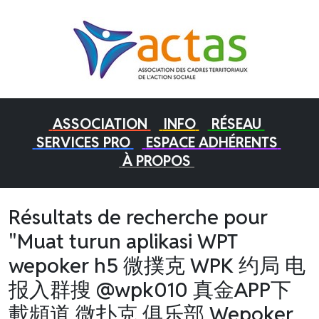
ASSOCIATION
INFO
RÉSEAU
SERVICES PRO
ESPACE ADHÉRENTS
À PROPOS
Résultats de recherche pour
"Muat turun aplikasi WPT
wepoker h5 微撲克 WPK 约局 电
报入群搜 @wpk010 真金APP下
載頻道 微扑克 俱乐部 Wepoker