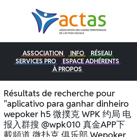
ASSOCIATION
INFO
RÉSEAU
SERVICES PRO
ESPACE ADHÉRENTS
À PROPOS
Résultats de recherche pour
"aplicativo para ganhar dinheiro
wepoker h5 微撲克 WPK 约局 电
报入群搜 @wpk010 真金APP下
載頻道 微扑克 俱乐部 Wepoker