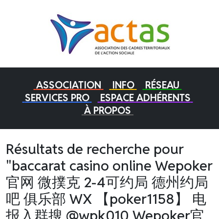
ASSOCIATION
INFO
RÉSEAU
SERVICES PRO
ESPACE ADHÉRENTS
À PROPOS
Résultats de recherche pour
"baccarat casino online Wepoker
官网 微撲克 2-4可约局 德州约局
吧 俱乐部 WX 【poker1158】 电
报入群搜 @wpk010 Wepoker官