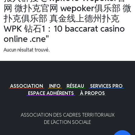
网 微扑克官网 wepoker俱乐部 微
扑克俱乐部 真金线上德州扑克
WPK 钻石1：10 baccarat casino
online .cne"
Aucun résultat trouvé.
ASSOCIATION
INFO
RÉSEAU
SERVICES PRO
ESPACE ADHÉRENTS
À PROPOS
ASSOCIATION DES CADRES TERRITORIAUX
DE L'ACTION SOCIALE