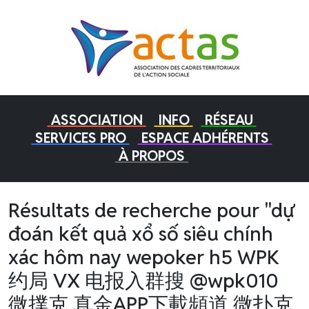
ASSOCIATION
INFO
RÉSEAU
SERVICES PRO
ESPACE ADHÉRENTS
À PROPOS
Résultats de recherche pour "dự
đoán kết quả xổ số siêu chính
xác hôm nay wepoker h5 WPK
约局 VX 电报入群搜 @wpk010
微撲克 真金APP下載頻道 微扑克