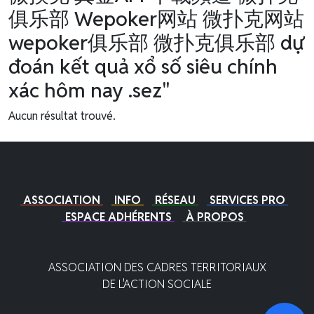
俱乐部 Wepoker网站 微扑克网站
wepoker俱乐部 微扑克俱乐部 dự
đoán kết quả xổ số siêu chính
xác hôm nay .sez"
Aucun résultat trouvé.
ASSOCIATION
INFO
RÉSEAU
SERVICES PRO
ESPACE ADHÉRENTS
À PROPOS
ASSOCIATION DES CADRES TERRITORIAUX
DE L'ACTION SOCIALE