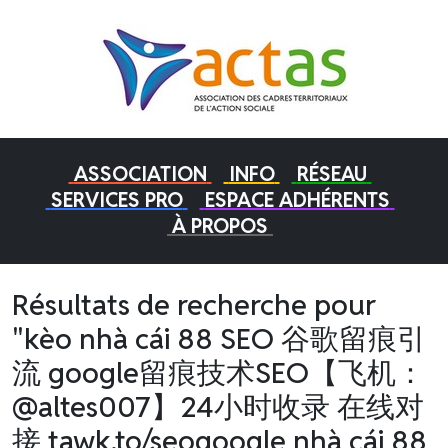
ASSOCIATION
INFO
RÉSEAU
SERVICES PRO
ESPACE ADHÉRENTS
À PROPOS
Résultats de recherche pour
"kèo nhà cái 88 SEO 谷歌留痕引
流 google留痕技术SEO【飞机：
@altes007】24小时收录 在线对
接 tawk.to/seogoogle nhà cái 88