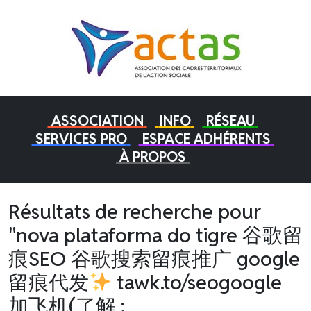
ASSOCIATION
INFO
RÉSEAU
SERVICES PRO
ESPACE ADHÉRENTS
À PROPOS
Résultats de recherche pour
"nova plataforma do tigre 谷歌留
痕SEO 谷歌搜索留痕推广 google
留痕代发
tawk.to/seogoogle
加飞机(了解 :