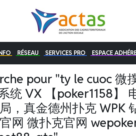
INFO
RÉSEAU
SERVICES PRO
ESPACE ADHÉR
herche pour "ty le cuo
统 VX 【poker1158
可约局，真金德州扑克 WPK 
r官网 微扑克官网 wepok