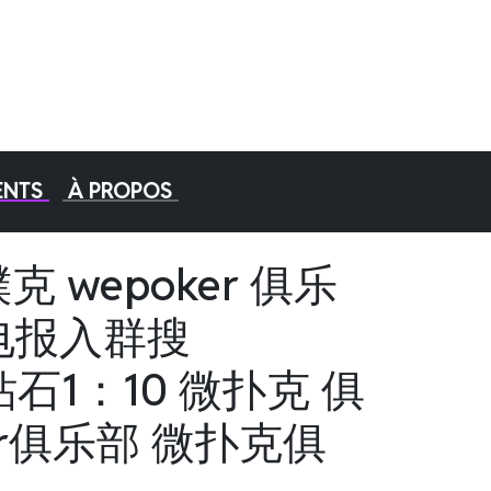
ENTS
À PROPOS
c 微撲克 wepoker 俱乐
】 电报入群搜
钻石1：10 微扑克 俱
er俱乐部 微扑克俱