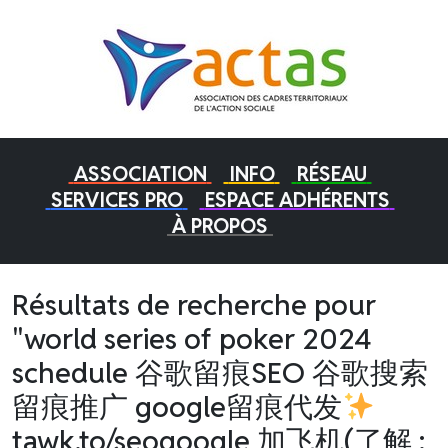
ASSOCIATION
INFO
RÉSEAU
SERVICES PRO
ESPACE ADHÉRENTS
À PROPOS
Résultats de recherche pour
"world series of poker 2024
schedule 谷歌留痕SEO 谷歌搜索
留痕推广 google留痕代发
tawk.to/seogoogle 加飞机(了解 :