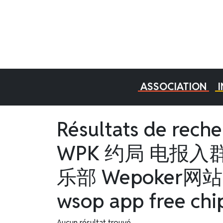
ASSOCIATION
Résultats de rec
WPK 约局 电报入群
乐部 Wepoker网
wsop app free chip
Aucun résultat trouvé.