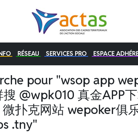
INFO
RÉSEAU
SERVICES PRO
ESPACE ADHÉR
herche pour "wsop app 
搜 @wpk010 真金APP
站 微扑克网站 wepoker
s .tny"