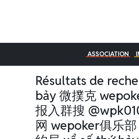
ASSOCIATION
Résultats de rech
bảy 微撲克 wepo
报入群搜 @wpk0
网 wepoker俱乐