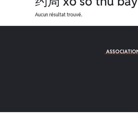
约局 xổ số thứ bảy 
Aucun résultat trouvé.
ASSOCIATIO