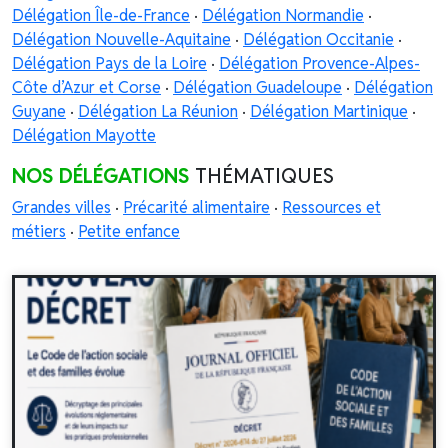
Délégation Île-de-France
·
Délégation Normandie
·
Délégation Nouvelle-Aquitaine
·
Délégation Occitanie
·
Délégation Pays de la Loire
·
Délégation Provence-Alpes-
Côte d’Azur et Corse
·
Délégation Guadeloupe
·
Délégation
Guyane
·
Délégation La Réunion
·
Délégation Martinique
·
Délégation Mayotte
NOS DÉLÉGATIONS
THÉMATIQUES
Grandes villes
·
Précarité alimentaire
·
Ressources et
métiers
·
Petite enfance